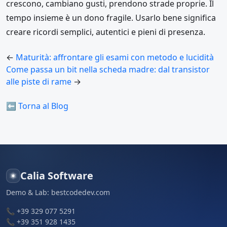
crescono, cambiano gusti, prendono strade proprie. Il
tempo insieme è un dono fragile. Usarlo bene significa
creare ricordi semplici, autentici e pieni di presenza.
←
Maturità: affrontare gli esami con metodo e lucidità
Come passa un bit nella scheda madre: dal transistor
alle piste di rame
→
⬅ Torna al Blog
Calia Software
Demo & Lab:
bestcodedev.com
📞
+39 329 077 5291
📞
+39 351 928 1435