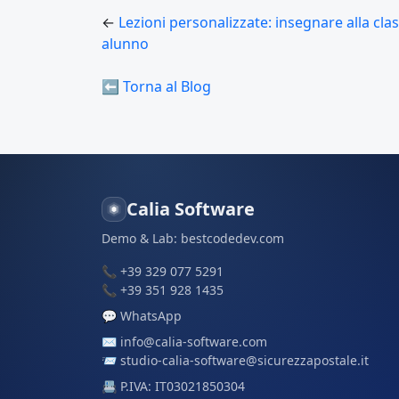
←
Lezioni personalizzate: insegnare alla cla
alunno
⬅ Torna al Blog
Calia Software
Demo & Lab:
bestcodedev.com
📞
+39 329 077 5291
📞
+39 351 928 1435
💬
WhatsApp
✉️
info@calia-software.com
📨
studio-calia-software@sicurezzapostale.it
📇 P.IVA: IT03021850304