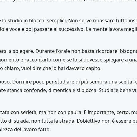
e lo studio in blocchi semplici. Non serve ripassare tutto in
lo a voce e poi passare al successivo. La mente lavora megl
narsi a spiegare. Durante l'orale non basta ricordare: biso
gomento e raccontarlo come se lo si dovesse spiegare a un
o chiaro, vuol dire che lo hai davvero capito.
 riposo. Dormire poco per studiare di più sembra una scelta
nte stanca confonde, dimentica e si blocca. Studiare bene vu
ontata con serietà, ma non con paura. È importante, certo, ma
o di strada, non tutta la strada. L'obiettivo non è essere pe
lezza del lavoro fatto.