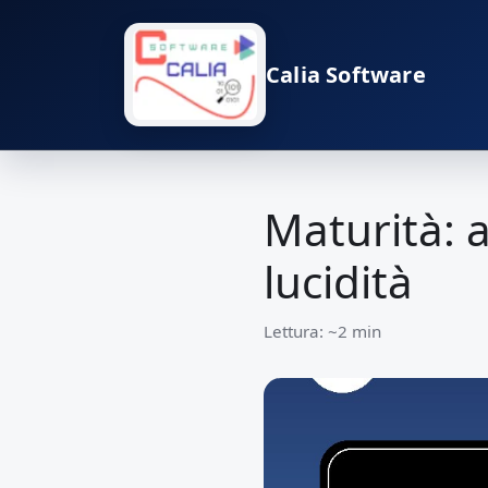
Calia Software
Maturità: 
lucidità
Lettura: ~2 min