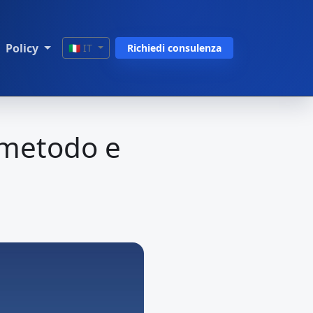
Policy
🇮🇹 IT
Richiedi consulenza
 metodo e