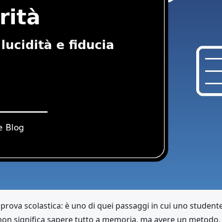
prova scolastica: è uno di quei passaggi in cui uno studen
non significa sapere tutto a memoria, ma avere un metodo, g