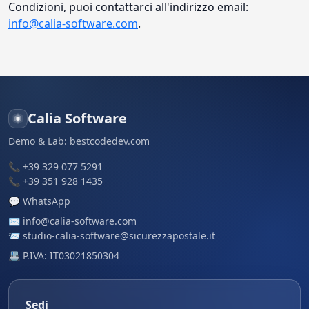
Condizioni, puoi contattarci all'indirizzo email:
info@calia-software.com
.
Calia Software
Demo & Lab:
bestcodedev.com
📞
+39 329 077 5291
📞
+39 351 928 1435
💬
WhatsApp
✉️
info@calia-software.com
📨
studio-calia-software@sicurezzapostale.it
📇 P.IVA: IT03021850304
Sedi