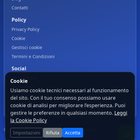
Contatti
Policy
Privacy Policy
Cookie
Gestisci cookie
Termini e Condizioni
Social
📘
Facebook
Cookie
🐦
Twitter
Usiamo cookie tecnici necessari al funzionamento
📷
Instagram
del sito. Con il tuo consenso possiamo usare
cookie di analisi per migliorare l’esperienza. Puoi
🔗
LinkedIn
gestire le preferenze in qualsiasi momento.
Leggi
la Cookie Policy
© 2026 Calia Software. Tutti i diritti riservati.
Impostazioni
Rifiuta
Accetta