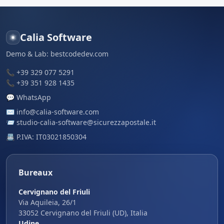
Calia Software
Demo & Lab:
bestcodedev.com
📞
+39 329 077 5291
📞
+39 351 928 1435
💬
WhatsApp
✉️
info@calia-software.com
📨
studio-calia-software@sicurezzapostale.it
📇 P.IVA: IT03021850304
Bureaux
Cervignano del Friuli
Via Aquileia, 26/1
33052 Cervignano del Friuli (UD), Italia
Udine