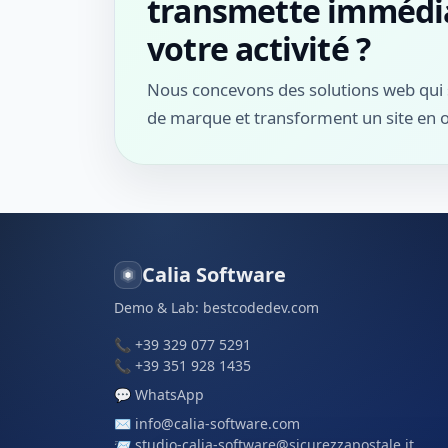
transmette immédia
votre activité ?
Nous concevons des solutions web qui s
de marque et transforment un site en o
Calia Software
Demo & Lab:
bestcodedev.com
📞
+39 329 077 5291
📞
+39 351 928 1435
💬
WhatsApp
✉️
info@calia-software.com
📨
studio-calia-software@sicurezzapostale.it