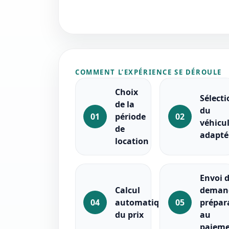
COMMENT L’EXPÉRIENCE SE DÉROULE
Choix
Sélecti
de la
du
01
période
02
véhicu
de
adapté
location
Envoi d
Calcul
demand
04
automatique
05
prépar
du prix
au
paiem