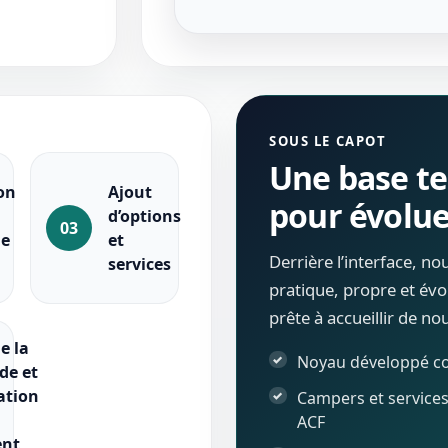
SOUS LE CAPOT
Une base t
on
Ajout
pour évolu
d’options
03
le
et
Derrière l’interface, n
services
pratique, propre et évo
prête à accueillir de n
e la
Noyau développé 
e et
ation
Campers et service
ACF
ent