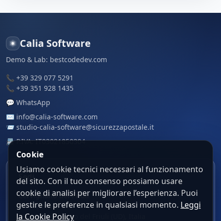
Calia Software
Demo & Lab:
bestcodedev.com
📞
+39 329 077 5291
📞
+39 351 928 1435
💬
WhatsApp
✉️
info@calia-software.com
📨
studio-calia-software@sicurezzapostale.it
📇 P.IVA: IT03021850304
Cookie
Usiamo cookie tecnici necessari al funzionamento
Sedi
del sito. Con il tuo consenso possiamo usare
cookie di analisi per migliorare l’esperienza. Puoi
Cervignano del Friuli
gestire le preferenze in qualsiasi momento.
Leggi
Via Aquileia, 26/1
la Cookie Policy
33052 Cervignano del Friuli (UD), Italia