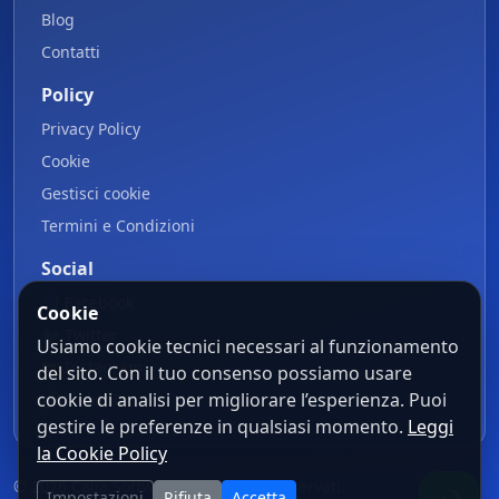
Blog
Contatti
Policy
Privacy Policy
Cookie
Gestisci cookie
Termini e Condizioni
Social
📘
Facebook
Cookie
🐦
Twitter
Usiamo cookie tecnici necessari al funzionamento
📷
Instagram
del sito. Con il tuo consenso possiamo usare
cookie di analisi per migliorare l’esperienza. Puoi
🔗
LinkedIn
gestire le preferenze in qualsiasi momento.
Leggi
la Cookie Policy
© 2026 Calia Software. Tutti i diritti riservati.
Impostazioni
Rifiuta
Accetta