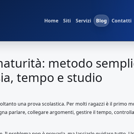
Home
Siti
Servizi
Blog
Contatti
aturità: metodo sempli
sia, tempo e studio
oltanto una prova scolastica. Per molti ragazzi è il primo 
gna parlare, collegare argomenti, gestire il tempo, control
le. Il problema non è provarla, ma lasciarle guidare tutto.