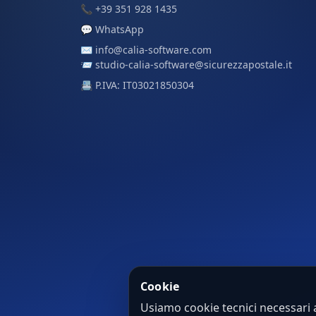
📞
+39 351 928 1435
💬
WhatsApp
✉️
info@calia-software.com
📨
studio-calia-software@sicurezzapostale.it
📇 P.IVA: IT03021850304
Cookie
Usiamo cookie tecnici necessari 