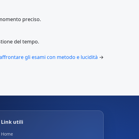
 momento preciso.
stione del tempo.
affrontare gli esami con metodo e lucidità
→
Link utili
Home