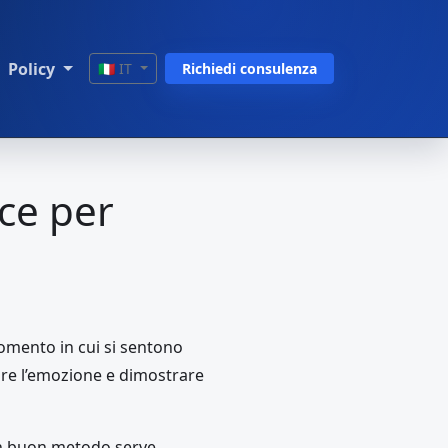
Policy
🇮🇹 IT
Richiedi consulenza
ce per
momento in cui si sentono
lare l’emozione e dimostrare
 Un buon metodo serve