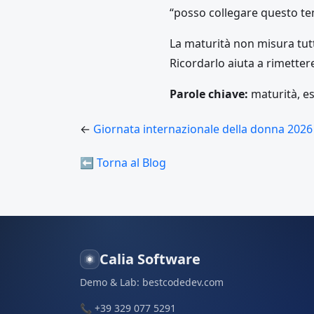
“posso collegare questo t
La maturità non misura tut
Ricordarlo aiuta a rimetter
Parole chiave:
maturità, es
←
Giornata internazionale della donna 2026
⬅ Torna al Blog
Calia Software
Demo & Lab:
bestcodedev.com
📞
+39 329 077 5291