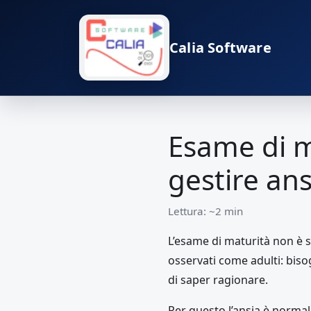
Calia Software
Esame di m
gestire an
Lettura: ~2 min
L’esame di maturità non è s
osservati come adulti: biso
di saper ragionare.
Per questo l’ansia è norma