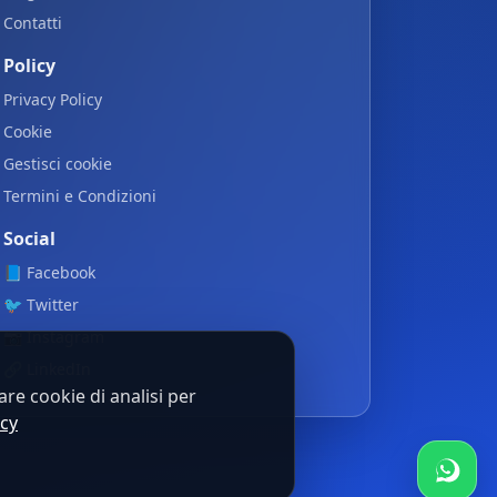
Contatti
Policy
Privacy Policy
Cookie
Gestisci cookie
Termini e Condizioni
Social
📘
Facebook
🐦
Twitter
📷
Instagram
🔗
LinkedIn
re cookie di analisi per
icy