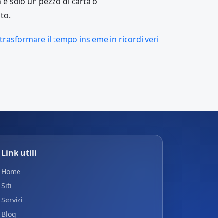
è solo un pezzo di carta o
to.
trasformare il tempo insieme in ricordi veri
Link utili
Home
Siti
Servizi
Blog