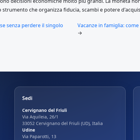
 sono decisioni economiche molto più grandi. La moneta non 
 strumento che organizza fiducia, scambi e potere d'acquis
sse senza perdere il singolo
Vacanze in famiglia: come 
→
Sedi
Cervignano del Friuli
Via Aquileia, 26/1
33052 Cervignano del Friuli (UD), Italia
Udine
Via Paparotti, 13