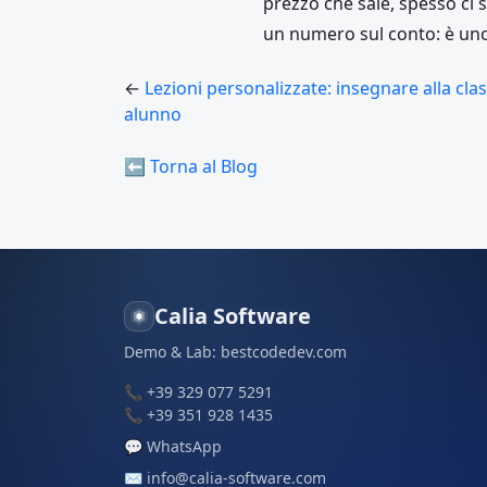
prezzo che sale, spesso ci
un numero sul conto: è uno
←
Lezioni personalizzate: insegnare alla cla
alunno
⬅ Torna al Blog
Calia Software
Demo & Lab:
bestcodedev.com
📞
+39 329 077 5291
📞
+39 351 928 1435
💬
WhatsApp
✉️
info@calia-software.com