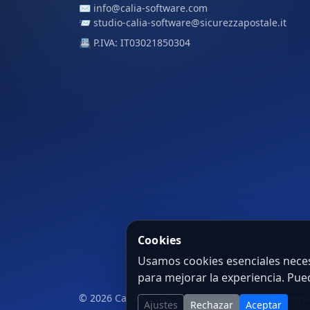
✉️
info@calia-software.com
📨
studio-calia-software@sicurezzapostale.it
📇 P.IVA: IT03021850304
Cookies
Usamos cookies esenciales necesa
para mejorar la experiencia. Pu
© 2026 Calia Software. Todos los derechos reserv
Ajustes
Rechazar
Aceptar