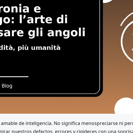
amable de inteligencia. No significa menospreciarse ni per
r mirar nuestros defectos, errores y rigideces con una sonr