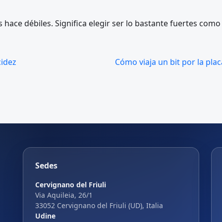
 hace débiles. Significa elegir ser lo bastante fuertes com
cidez
Cómo viaja un bit por la plac
Sedes
Cervignano del Friuli
Via Aquileia, 26/1
33052 Cervignano del Friuli (UD), Italia
Udine