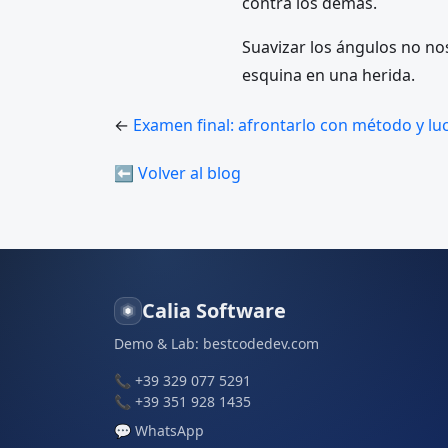
contra los demás.
Suavizar los ángulos no nos
esquina en una herida.
←
Examen final: afrontarlo con método y lu
⬅ Volver al blog
Calia Software
Demo & Lab:
bestcodedev.com
📞
+39 329 077 5291
📞
+39 351 928 1435
💬
WhatsApp