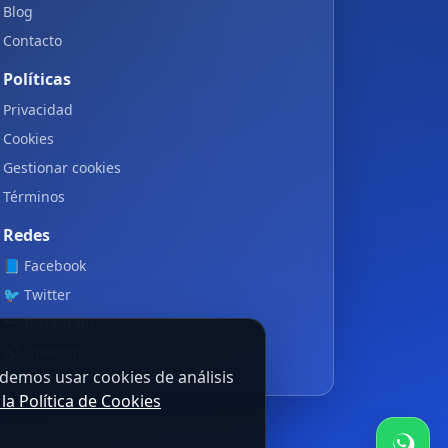
Blog
Contacto
Políticas
Privacidad
Cookies
Gestionar cookies
Términos
Redes
📘
Facebook
🐦
Twitter
📷
Instagram
🔗
LinkedIn
odemos usar cookies de análisis
 la Política de Cookies