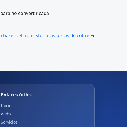
o para no convertir cada
a base: del transistor a las pistas de cobre
→
Enlaces útiles
Inicio
Webs
Servicios