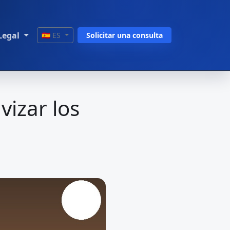
Legal
🇪🇸 ES
Solicitar una consulta
vizar los