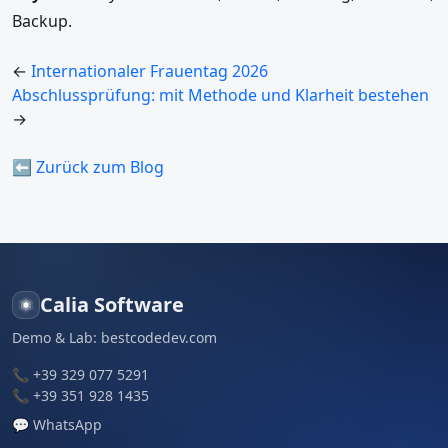
Backup.
←
Internationaler Frauentag 2026
Abschlussprüfung: mit Methode und Klarheit bestehen
→
⬅ Zurück zum Blog
Calia Software
Demo & Lab:
bestcodedev.com
📞
+39 329 077 5291
📞
+39 351 928 1435
💬
WhatsApp