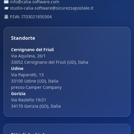
✉️
info@calia-software.com
📨
studio-calia-software@sicurezzapostale.it
📇 P.IVA: IT03021850304
Standorte
Cervignano del Friuli
Via Aquileia, 26/1
33052 Cervignano del Friuli (UD), Italia
Udine
Via Paparotti, 13
33100 Udine (UD), Italia
presso Camper Company
Gorizia
Via Rastello 19/21
34170 Gorizia (GO), Italia