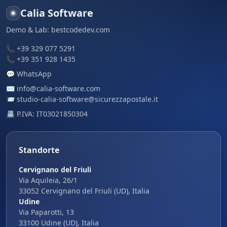
Calia Software
Demo & Lab:
bestcodedev.com
📞
+39 329 077 5291
📞
+39 351 928 1435
💬
WhatsApp
✉️
info@calia-software.com
📨
studio-calia-software@sicurezzapostale.it
📇 P.IVA: IT03021850304
Standorte
Cervignano del Friuli
Via Aquileia, 26/1
33052 Cervignano del Friuli (UD), Italia
Udine
Via Paparotti, 13
33100 Udine (UD), Italia