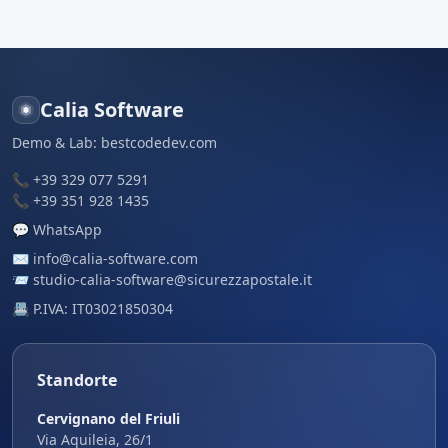
Calia Software
Demo & Lab:
bestcodedev.com
📞
+39 329 077 5291
📞
+39 351 928 1435
💬
WhatsApp
✉️
info@calia-software.com
📨
studio-calia-software@sicurezzapostale.it
📇 P.IVA: IT03021850304
Standorte
Cervignano del Friuli
Via Aquileia, 26/1