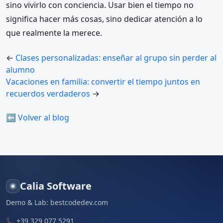
sino vivirlo con conciencia. Usar bien el tiempo no
significa hacer más cosas, sino dedicar atención a lo
que realmente la merece.
←
Clases personalizadas: enseñar al grupo sin perder al
alumno
Vacaciones en familia: convertir el tiempo juntos en
recuerdos verdaderos
→
⬅ Volver al blog
Calia Software
Demo & Lab:
bestcodedev.com
📞
+39 329 077 5291