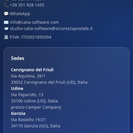
📞
+39 351 928 1435
💬
WhatsApp
✉️
info@calia-software.com
📨
studio-calia-software@sicurezzapostale.it
📇 P.IVA: IT03021850304
Sedes
Cervignano del Friuli
Via Aquileia, 26/1
33052 Cervignano del Friuli (UD), Italia
Udine
Via Paparotti, 13
33100 Udine (UD), Italia
presso Camper Company
Gorizia
Via Rastello 19/21
34170 Gorizia (GO), Italia