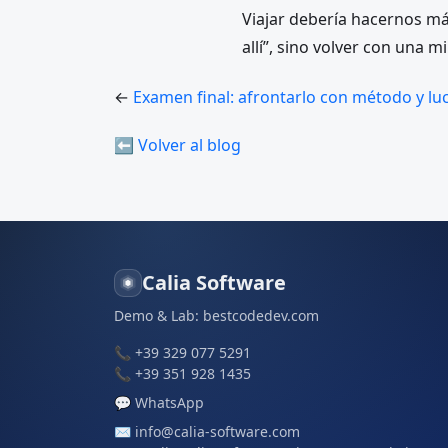
Viajar debería hacernos más
allí”, sino volver con una 
←
Examen final: afrontarlo con método y lu
⬅ Volver al blog
Calia Software
Demo & Lab:
bestcodedev.com
📞
+39 329 077 5291
📞
+39 351 928 1435
💬
WhatsApp
✉️
info@calia-software.com