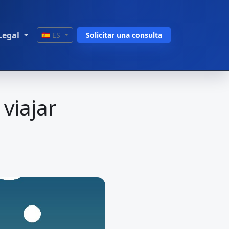
Legal
🇪🇸 ES
Solicitar una consulta
viajar