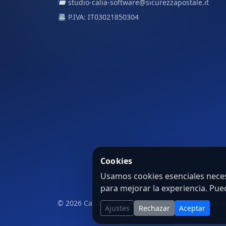
📨
studio-calia-software@sicurezzapostale.it
📇 P.IVA: IT03021850304
Cookies
Usamos cookies esenciales necesa
para mejorar la experiencia. Pu
© 2026 Calia Software. Todos los derechos reserv
Ajustes
Rechazar
Aceptar