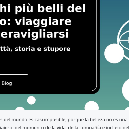
os del mundo es casi imposible, porque la belleza no es una
iajero, del momento de la vida, de la compañía e incluso de