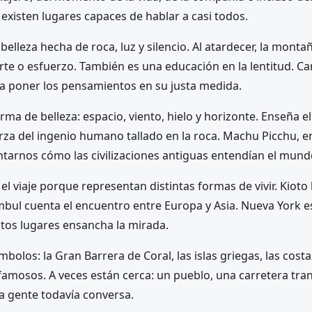
existen lugares capaces de hablar a casi todos.
elleza hecha de roca, luz y silencio. Al atardecer, la monta
rte o esfuerzo. También es una educación en la lentitud. C
a poner los pensamientos en su justa medida.
ma de belleza: espacio, viento, hielo y horizonte. Enseña el 
rza del ingenio humano tallado en la roca. Machu Picchu, en
ntarnos cómo las civilizaciones antiguas entendían el mund
 viaje porque representan distintas formas de vivir. Kioto 
mbul cuenta el encuentro entre Europa y Asia. Nueva York es
stos lugares ensancha la mirada.
mbolos: la Gran Barrera de Coral, las islas griegas, las cost
famosos. A veces están cerca: un pueblo, una carretera tran
a gente todavía conversa.