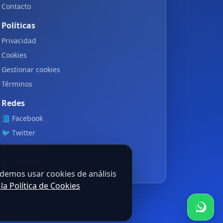
Contacto
Políticas
Privacidad
Cookies
Gestionar cookies
Términos
Redes
📘
Facebook
🐦
Twitter
📷
Instagram
🔗
LinkedIn
odemos usar cookies de análisis
 la Política de Cookies