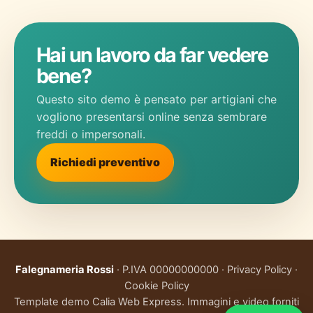
Hai un lavoro da far vedere
bene?
Questo sito demo è pensato per artigiani che
vogliono presentarsi online senza sembrare
freddi o impersonali.
Richiedi preventivo
Falegnameria Rossi
· P.IVA 00000000000 · Privacy Policy ·
Cookie Policy
Template demo Calia Web Express. Immagini e video forniti